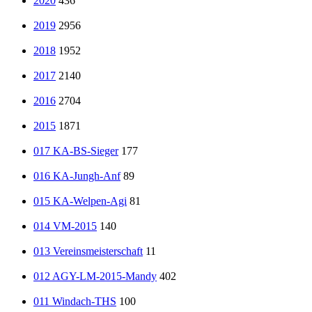
2020
436
2019
2956
2018
1952
2017
2140
2016
2704
2015
1871
017 KA-BS-Sieger
177
016 KA-Jungh-Anf
89
015 KA-Welpen-Agi
81
014 VM-2015
140
013 Vereinsmeisterschaft
11
012 AGY-LM-2015-Mandy
402
011 Windach-THS
100