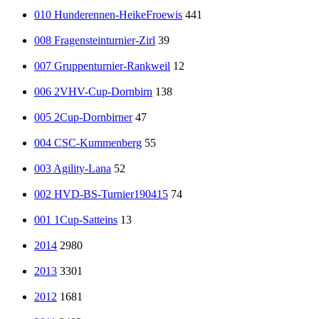
010 Hunderennen-HeikeFroewis
441
008 Fragensteinturnier-Zirl
39
007 Gruppenturnier-Rankweil
12
006 2VHV-Cup-Dornbirn
138
005 2Cup-Dornbirner
47
004 CSC-Kummenberg
55
003 Agility-Lana
52
002 HVD-BS-Turnier190415
74
001 1Cup-Satteins
13
2014
2980
2013
3301
2012
1681