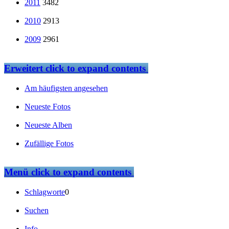
2011
3482
2010
2913
2009
2961
Erweitert
click to expand contents
Am häufigsten angesehen
Neueste Fotos
Neueste Alben
Zufällige Fotos
Menü
click to expand contents
Schlagworte
0
Suchen
Info