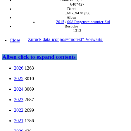
Abmessungen
640*427
Datei
_MG_9478.jpg
Alben
2015
/
008 Fragensteinturnier-Zirl
Besuche
1313
Zurück
data-iconpos="notext"
Vorwärts
Close
Alben
click to expand contents
2026
1263
2025
3010
2024
3069
2023
2687
2022
2699
2021
1786